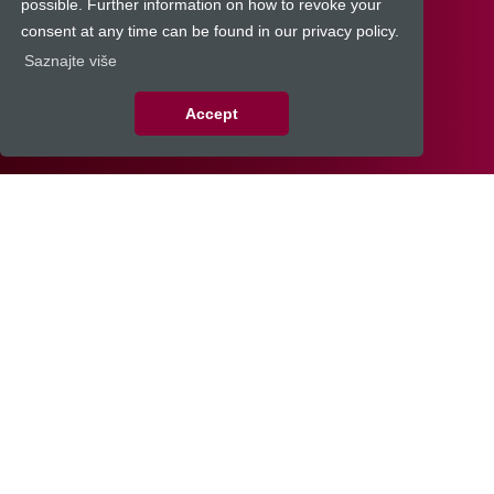
possible. Further information on how to revoke your
consent at any time can be found in our privacy policy.
Saznajte više
Accept
expand_more