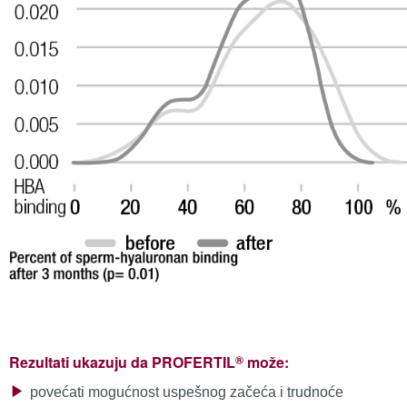
®
Rezultati ukazuju da PROFERTIL
može:
povećati mogućnost uspešnog začeća i trudnoće