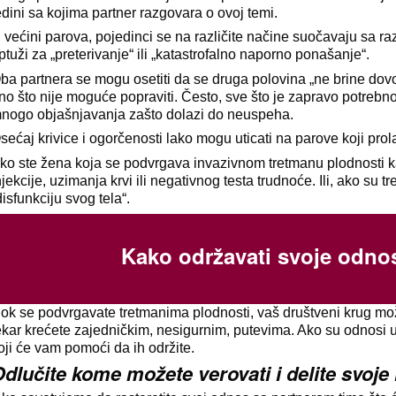
edini sa kojima partner razgovara o ovoj temi.
 većini parova, pojedinci se na različite načine suočavaju sa 
ptuži za „preterivanje“ ili „katastrofalno naporno ponašanje“.
ba partnera se mogu osetiti da se druga polovina „ne brine dovol
no što nije moguće popraviti. Često, sve što je zapravo potrebn
nogo objašnjavanja zašto dolazi do neuspeha.
sećaj krivice i ogorčenosti lako mogu uticati na parove koji prol
ko ste žena koja se podvrgava invazivnom tretmanu plodnosti k
njekcije, uzimanja krvi ili negativnog testa trudnoće. Ili, ako su
disfunkciju svog tela“.
Kako održavati svoje odno
ok se podvrgavate tretmanima plodnosti, vaš društveni krug mož
ekar krećete zajedničkim, nesigurnim, putevima. Ako su odnosi u
oji će vam pomoći da ih održite.
dlučite kome možete verovati i delite svoje