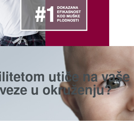
ilitetom utiče na vaše
 veze u okruženju?