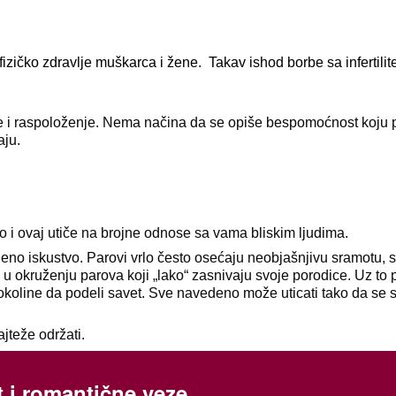
fizičko zdravlje muškarca i žene. Takav ishod borbe sa infertilit
nje i raspoloženje. Nema načina da se opiše bespomoćnost koju 
aju.
o i ovaj utiče na brojne odnose sa vama bliskim ljudima.
jeno iskustvo. Parovi vrlo često osećaju neobjašnjivu sramotu, 
 okruženju parova koji „lako“ zasnivaju svoje porodice. Uz to p
z okoline da podeli savet. Sve navedeno može uticati tako da se s
jteže održati.
tet i romantične veze