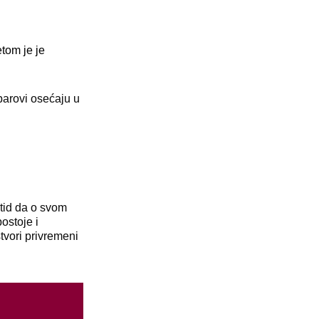
etom je je
parovi osećaju u
stid da o svom
ostoje i
tvori privremeni