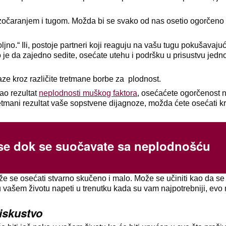
razočaranjem i tugom. Možda bi se svako od nas osetio ogorčeno
jno.“ Ili, postoje partneri koji reaguju na vašu tugu pokušavaju
o je da zajedno sedite, osećate utehu i podršku u prisustvu jedn
aze kroz različite tretmane borbe za plodnost.
ao rezultat
neplodnosti muškog faktora
, osećaćete ogorčenost 
 tretmani rezultat vaše sopstvene dijagnoze, možda ćete osećati kr
se dok se suočavate sa neplodnošću
e se osećati stvarno skučeno i malo. Može se učiniti kao da se 
 vašem životu napeti u trenutku kada su vam najpotrebniji, evo
 iskustvo