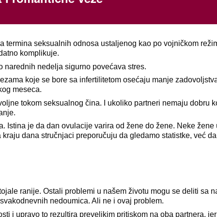
a termina seksualnih odnosa ustaljenog kao po vojničkom režim
odatno komplikuje.
o narednih nedelja sigurno povećava stres.
 vezama koje se bore sa infertilitetom osećaju manje zadovoljstv
vakog meseca.
adovoljne tokom seksualnog čina. I ukoliko partneri nemaju dobru 
anje.
. Istina je da dan ovulacije varira od žene do žene. Neke žene
 kraju dana stručnjaci preporučuju da gledamo statistke, već da
ale ranije. Ostali problemi u našem životu mogu se deliti sa n
je svakodnevnih nedoumica. Ali ne i ovaj problem.
osti i upravo to rezultira prevelikim pritiskom na oba partnera, je