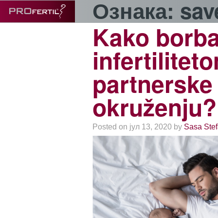
Ознака:
sav
Kako borba
infertilite
partnerske
okruženju?
Posted on јул 13, 2020 by
Sasa Stef