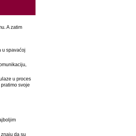
u. A zatim
a u spavaćoj
komunikaciju,
 ulaze u proces
 pratimo svoje
ajboljim
r znaju da su