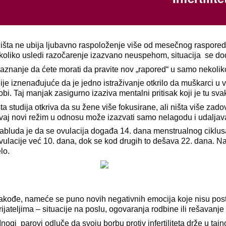
išta ne ubija ljubavno raspoloženje više od mesečnog raspored
koliko usledi razočarenje izazvano neuspehom, situacija se d
aznanje da ćete morati da pravite nov „rapored“ u samo nekolik
ije iznenađujuće da je jedno istraživanje otkrilo da muškarci u
obi. Taj manjak zasigurno izaziva mentalni pritisak koji je tu s
sta studija otkriva da su žene više fokusirane, ali ništa više z
vaj novi režim u odnosu može izazvati samo nelagodu i udaljav
abluda je da se ovulacija događa 14. dana menstrualnog ciklusa
vulacije već 10. dana, dok se kod drugih to dešava 22. dana. Na
elo.
akođe, nameće se puno novih negativnih emocija koje nisu postoj
rijateljima – situacije na poslu, ogovaranja rodbine ili rešavan
nogi parovi odluče da svoju borbu protiv infertiliteta drže u tajn