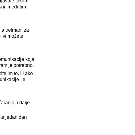
vljavate tokom
isni, međutim
 a tretmani za
 i vi možete
komunikacije koja
vam je potrebno.
e im to. Ili ako
munikacije je
aranja, i dalje
dite jedan dan