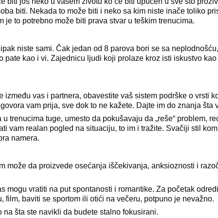
e biti još neko u vašem životu ko će biti upućen u sve što proži
osoba biti. Nekada to može biti i neko sa kim niste inače toliko pr
 je to potrebno može biti prava stvar u teškim trenucima.
ipak niste sami. Čak jedan od 8 parova bori se sa neplodnošću,
pate kao i vi. Zajednicu ljudi koji prolaze kroz isti iskustvo kao
vate između vas i partnera, obavestite vaš sistem podrške o vrsti 
ovora vam prija, sve dok to ne kažete. Dajte im do znanja šta 
a u trenucima tuge, umesto da pokušavaju da „reše“ problem, recit
i vam realan pogled na situaciju, to im i tražite. Svačiji stil ko
dobra namera.
om može da proizvede osećanja iščekivanja, anksioznosti i razoč
 vas mogu vratiti na put spontanosti i romantike. Za početak odre
u, film, baviti se sportom ili otići na večeru, potpuno je nevažno.
na šta ste navikli da budete stalno fokusirani.