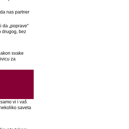
 da nas partner
ći da „poprave“
o drugog, bez
nakon svake
ivicu za
samo vi i vaš
 nekoliko saveta