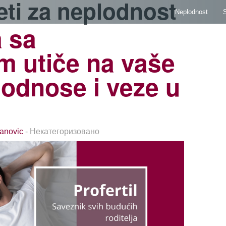
eti za neplodnost
Neplodnost
S
 sa
tom utiče na vaše
 odnose i veze u
anovic
- Некатегоризовано