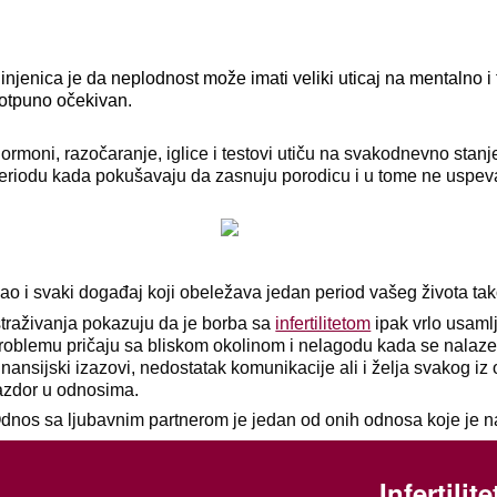
injenica je da neplodnost može imati veliki uticaj na mentalno i 
otpuno očekivan.
ormoni, razočaranje, iglice i testovi utiču na svakodnevno sta
eriodu kada pokušavaju da zasnuju porodicu i u tome ne uspev
ao i svaki događaj koji obeležava jedan period vašeg života tak
straživanja pokazuju da je borba sa
infertilitetom
ipak vrlo usaml
roblemu pričaju sa bliskom okolinom i nelagodu kada se nalaze u
iinansijski izazovi, nedostatak komunikacije ali i želja svakog i
azdor u odnosima.
dnos sa ljubavnim partnerom je jedan od onih odnosa koje je na
Infertili