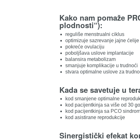
Kako nam pomaže PROfe
plodnosti“):
reguliše menstrualni ciklus
optimizuje sazrevanje jajne ćelije
pokreće ovulaciju
poboljšava uslove implantacije
balansira metabolizam
smanjuje komplikacije u trudnoći
stvara optimalne uslove za trudn
Kada se savetuje u ter
kod smanjene optimalne reproduk
kod pacijentkinja sa više od 30 g
kod pacijentkinja sa PCO sindro
kod asistirane reprodukcije
Sinergistički efekat k