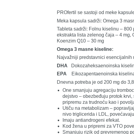
PROfertil se sastoji od meke kapsule 
Meka kapsula sadrži: Omega 3 masn
Tableta sadrži: Folnu kiselinu – 800
ekstrakta lista zelenog čaja – 4 mg, 
Koenzim Q10 – 30 mg
Omega 3 masne kiseline:
Najvažniji predstavnici esencijalnih
DHA
Dokozaheksaenoinska kiseli
EPA
Eikozapentaenoinska kiselina 
Dnevna potreba je od 200 mg do 3,8
One smanjuju agregaciju trombocit
dejstvo – obezbeđuju protok krvi
pripremu za trudnoću kao i povolj
Utiču na metabolizam – popravljaju
nivo triglicerida i LDL, povećavaj
Imaju antiandrogeni efekat.
Kod žena u pripremi za VTO pove
Smanjuju rizik od prevremenog p