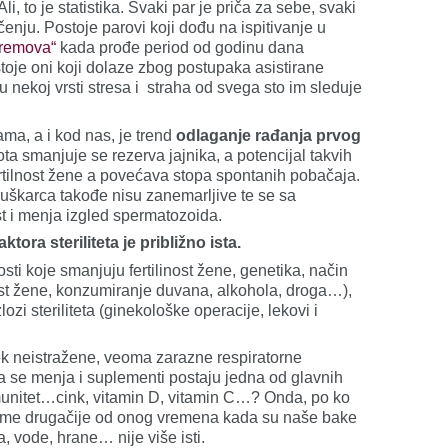
Ali, to je statistika. Svaki par je priča za sebe, svaki
ečenju. Postoje parovi koji dođu na ispitivanje u
vremova“
kada prođe period od godinu dana
toje oni koji dolaze zbog postupaka asistirane
 nekoj vrsti stresa i straha od svega sto im sleduje
ama, a i kod nas, je trend
odlaganje rađanja prvog
ta smanjuje se rezerva jajnika, a potencijal takvih
fertilnost žene a povećava stopa spontanih pobačaja.
uškarca takođe nisu zanemarljive te se sa
t i menja izgled spermatozoida.
ora steriliteta je približno ista.
rosti koje smanjuju fertilinost žene, genetika, način
nost žene, konzumiranje duvana, alkohola, droga…),
lozi steriliteta (ginekološke operacije, lekovi i
k neistražene, veoma zarazne respiratorne
a se menja i suplementi postaju jedna od glavnih
unitet…cink, vitamin D, vitamin C…? Onda, po ko
vreme drugačije od onog vremena kada su naše bake
a, vode, hrane… nije više isti.