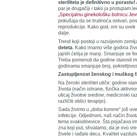
steriliteta je definitivno u porastu!
par je drugačiji i tako ja pristupam l
„Specijalnu ginekološku bolnicu Je
pokušaja da se trudnoća ostvari, pos
reprodukcije. Kako god, oni su uvek u
dalje.
Trend koji postoji u razvijenim zemlj
deteta
. Kako imamo više godina živo
jajnih ćelija je manji. Smanjuje se 
Treba pomenuti da godine starosti m
godinama smanjuje broj, pokretljivos
Zastupljenost ženskog i muškog fakt
Na ženski sterilitet utiče: godine sta
života (način ishrane, fizička aktiv
uticaj životne sredine, medicinski raz
različiti oblici terapije).
Sada živimo u „doba korone“ još uve
infekcije. Odjednom, naš način život
tema svakodnevice. Šta pojačava im
zna koji put, shvatamo, da je ovo 
živele i rađale decu. Kvalitet vazduh