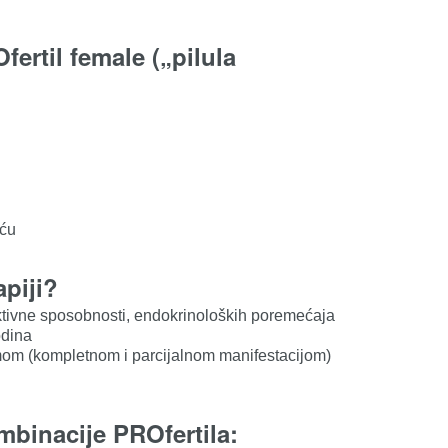
rtil female („pilula
oću
apiji?
tivne sposobnosti, endokrinoloških poremećaja
odina
mom (kompletnom i parcijalnom manifestacijom)
ombinacije PROfertila: