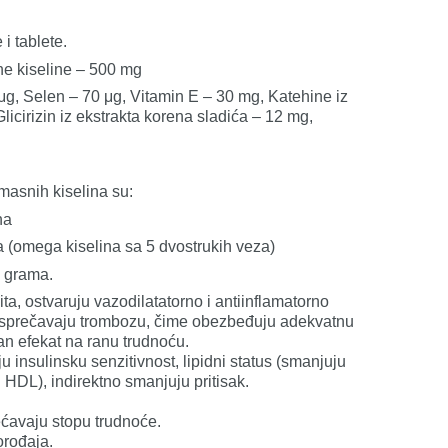
i tablete.
e kiseline – 500 mg
 μg, Selen – 70 μg, Vitamin E – 30 mg, Katehine iz
Glicirizin iz ekstrakta korena sladića – 12 mg,
 masnih kiselina su:
na
(omega kiselina sa 5 dvostrukih veza)
 grama.
a, ostvaruju vazodilatatorno i antiinflamatorno
, sprečavaju trombozu, čime obezbeđuju adekvatnu
an efekat na ranu trudnoću.
 insulinsku senzitivnost, lipidni status (smanjuju
u HDL), indirektno smanjuju pritisak.
ćavaju stopu trudnoće.
orođaja.