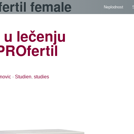
fertil female
Neplodnost
S
 u lečenju
(PROfertil
novic
-
Studien
,
studies