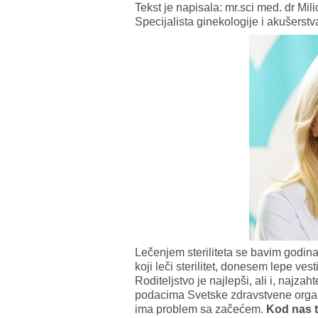
Tekst je napisala: mr.sci med. dr Mili
Specijalista ginekologije i akušerstva, 
Lečenjem steriliteta se bavim godi
koji leči sterilitet, donesem lepe vest
Roditeljstvo je najlepši, ali i, najza
podacima Svetske zdravstvene organi
ima problem sa začećem.
Kod nas t