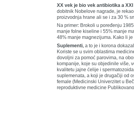
XX vek je bio vek antibiotika a XX
dobitnik Nobelove nagrade, je reka
proizvodnja hrane ali se i za 30 % s
Na primer: Brokoli u poređenju 198
manje folne kiseline i 55% manje m
48% manje magnezijuma. Kako li je
Suplementi,
a to je i korona dokazal
Koriste se u svim oblastima medicine
dovoljni za pomoć parovima, na obos
kompanije, koje su objedinile više
kvalitetu jajne ćelije i spermatozoid
suplemenata, a koji je drugačiji od ost
female (Medicinski Univerzitet u Beč
reproduktivne medicine Publikovano 