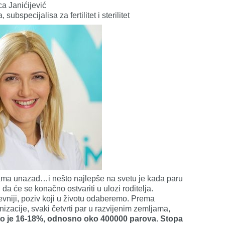
ca Janićijević
subspecijalisa za fertilitet i sterilitet
nama unazad…i nešto najlepše na svetu je kada paru
i da će se konačno ostvariti u ulozi roditelja.
htevniji, poziv koji u životu odaberemo. Prema
zacije, svaki četvrti par u razvijenim zemljama,
o je 16-18%, odnosno oko 400000 parova. Stopa