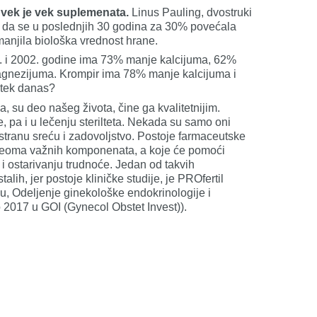
I vek je vek suplemenata.
Linus Pauling, dvostruki
o da se u poslednjih 30 godina za 30% povećala
manjila biološka vrednost hrane.
5. i 2002. godine ima 73% manje kalcijuma, 62%
agnezijuma. Krompir ima 78% manje kalcijuma i
 tek danas?
a, su deo našeg života, čine ga kvalitetnijim.
, pa i u lečenju sterilteta. Nekada su samo oni
tranu sreću i zadovoljstvo. Postoje farmaceutske
, veoma važnih komponenata, a koje će pomoći
a i ostarivanju trudnoće. Jedan od takvih
alih, jer postoje kliničke studije, je PROfertil
u, Odeljenje ginekološke endokrinologije i
2017 u GOI (Gynecol Obstet Invest)).