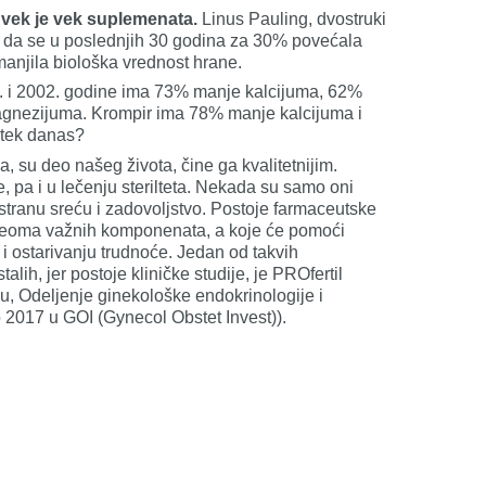
I vek je vek suplemenata.
Linus Pauling, dvostruki
o da se u poslednjih 30 godina za 30% povećala
manjila biološka vrednost hrane.
5. i 2002. godine ima 73% manje kalcijuma, 62%
agnezijuma. Krompir ima 78% manje kalcijuma i
 tek danas?
a, su deo našeg života, čine ga kvalitetnijim.
, pa i u lečenju sterilteta. Nekada su samo oni
tranu sreću i zadovoljstvo. Postoje farmaceutske
, veoma važnih komponenata, a koje će pomoći
a i ostarivanju trudnoće. Jedan od takvih
alih, jer postoje kliničke studije, je PROfertil
u, Odeljenje ginekološke endokrinologije i
2017 u GOI (Gynecol Obstet Invest)).