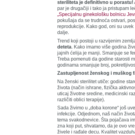
steriliteta je definitivno u porastu!
par je drugačiji i tako ja pristupam l
„Specijalnu ginekološku bolnicu Je
pokušaja da se trudnoća ostvari, pos
reprodukcije. Kako god, oni su uvek u
dalje.
Trend koji postoji u razvijenim zemlj
deteta
. Kako imamo više godina živo
jajnih ćelija je manji. Smanjuje se 
Treba pomenuti da godine starosti m
godinama smanjuje broj, pokretljivos
Zastupljenost ženskog i muškog fakt
Na ženski sterilitet utiče: godine sta
života (način ishrane, fizička aktiv
uticaj životne sredine, medicinski raz
različiti oblici terapije).
Sada živimo u „doba korone“ još uve
infekcije. Odjednom, naš način život
tema svakodnevice. Šta pojačava im
zna koji put, shvatamo, da je ovo 
živele i rađale decu. Kvalitet vazduh