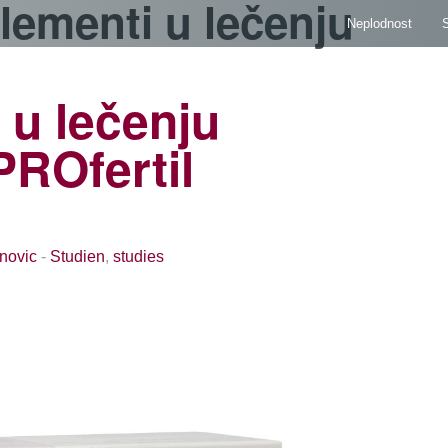
lementi u lečenju
Neplodnost
S
 u lečenju
(PROfertil
novic
-
Studien
,
studies