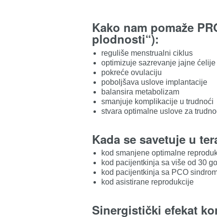
Kako nam pomaže PROfe
plodnosti“):
reguliše menstrualni ciklus
optimizuje sazrevanje jajne ćelije
pokreće ovulaciju
poboljšava uslove implantacije
balansira metabolizam
smanjuje komplikacije u trudnoći
stvara optimalne uslove za trudn
Kada se savetuje u ter
kod smanjene optimalne reproduk
kod pacijentkinja sa više od 30 g
kod pacijentkinja sa PCO sindro
kod asistirane reprodukcije
Sinergistički efekat k