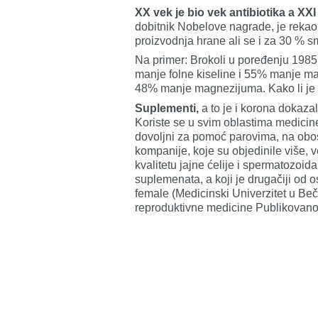
XX vek je bio vek antibiotika a XX
dobitnik Nobelove nagrade, je reka
proizvodnja hrane ali se i za 30 % s
Na primer: Brokoli u poređenju 198
manje folne kiseline i 55% manje m
48% manje magnezijuma. Kako li je
Suplementi,
a to je i korona dokazal
Koriste se u svim oblastima medicine
dovoljni za pomoć parovima, na obos
kompanije, koje su objedinile više
kvalitetu jajne ćelije i spermatozoid
suplemenata, a koji je drugačiji od ost
female (Medicinski Univerzitet u Beč
reproduktivne medicine Publikovano 