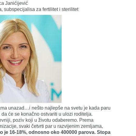
ca Janićijević
subspecijalisa za fertilitet i sterilitet
nama unazad…i nešto najlepše na svetu je kada paru
i da će se konačno ostvariti u ulozi roditelja.
htevniji, poziv koji u životu odaberemo. Prema
zacije, svaki četvrti par u razvijenim zemljama,
o je 16-18%, odnosno oko 400000 parova. Stopa