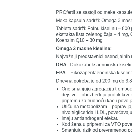
PROfertil se sastoji od meke kapsule 
Meka kapsula sadrži: Omega 3 masn
Tableta sadrži: Folnu kiselinu – 800
ekstrakta lista zelenog čaja – 4 mg, 
Koenzim Q10 – 30 mg
Omega 3 masne kiseline:
Najvažniji predstavnici esencijalnih
DHA
Dokozaheksaenoinska kiseli
EPA
Eikozapentaenoinska kiselina 
Dnevna potreba je od 200 mg do 3,8
One smanjuju agregaciju trombocit
dejstvo – obezbeđuju protok krvi
pripremu za trudnoću kao i povolj
Utiču na metabolizam – popravljaju
nivo triglicerida i LDL, povećavaj
Imaju antiandrogeni efekat.
Kod žena u pripremi za VTO pove
Smanjuju rizik od prevremenog p