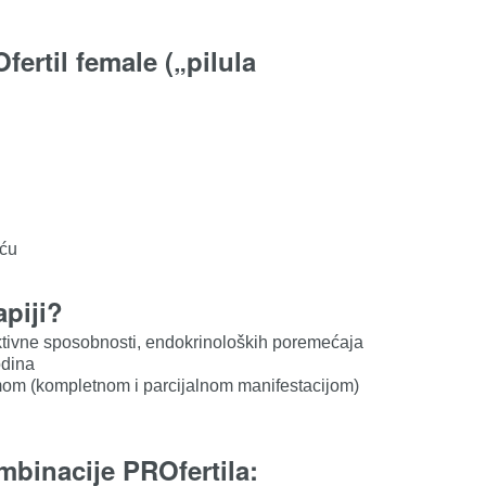
rtil female („pilula
oću
apiji?
tivne sposobnosti, endokrinoloških poremećaja
odina
mom (kompletnom i parcijalnom manifestacijom)
ombinacije PROfertila: