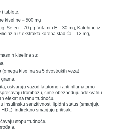
i tablete.
e kiseline – 500 mg
 μg, Selen – 70 μg, Vitamin E – 30 mg, Katehine iz
Glicirizin iz ekstrakta korena sladića – 12 mg,
 masnih kiselina su:
na
(omega kiselina sa 5 dvostrukih veza)
 grama.
a, ostvaruju vazodilatatorno i antiinflamatorno
, sprečavaju trombozu, čime obezbeđuju adekvatnu
an efekat na ranu trudnoću.
 insulinsku senzitivnost, lipidni status (smanjuju
u HDL), indirektno smanjuju pritisak.
ćavaju stopu trudnoće.
orođaja.