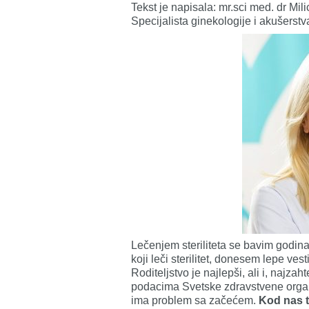
Tekst je napisala: mr.sci med. dr Mili
Specijalista ginekologije i akušerstva, 
Lečenjem steriliteta se bavim godi
koji leči sterilitet, donesem lepe vest
Roditeljstvo je najlepši, ali i, najza
podacima Svetske zdravstvene organi
ima problem sa začećem.
Kod nas t