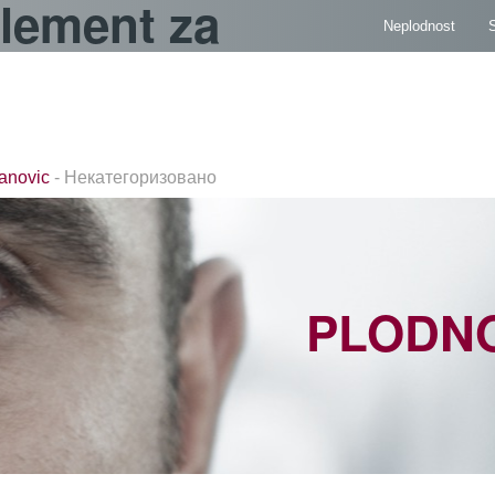
lement za
Neplodnost
S
anovic
- Некатегоризовано
PLODN