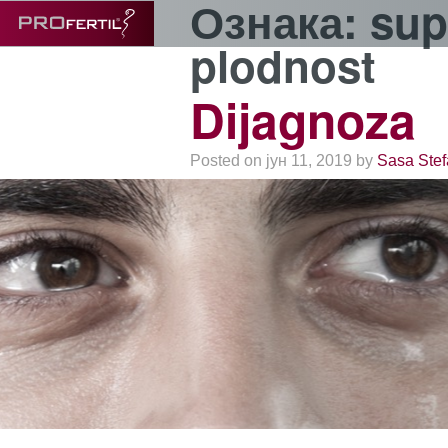
Ознака:
sup
plodnost
Dijagnoza
Posted on јун 11, 2019 by
Sasa Stef