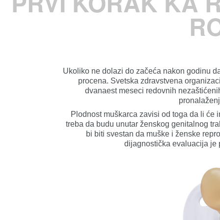
PRVI KORAK KA 
R
Ukoliko ne dolazi do začeća nakon godinu d
procena. Svetska zdravstvena organizac
dvanaest meseci redovnih nezaštićeni
pronalaženj
Plodnost muškarca zavisi od toga da li će i
treba da budu unutar ženskog genitalnog trakt
bi biti svestan da muške i ženske repro
dijagnostička evaluacija je