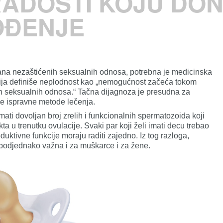
RADOSTI KOJU DON
OĐENJE
ana nezaštićenih seksualnih odnosa, potrebna je medicinska
ija definiše neplodnost kao „nemogućnost začeća tokom
h seksualnih odnosa.“ Tačna dijagnoza je presudna za
e ispravne metode lečenja.
mati dovoljan broj zrelih i funkcionalnih spermatozoida koji
a u trenutku ovulacije. Svaki par koji želi imati decu trebao
duktivne funkcije moraju raditi zajedno. Iz tog razloga,
 podjednako važna i za muškarce i za žene.