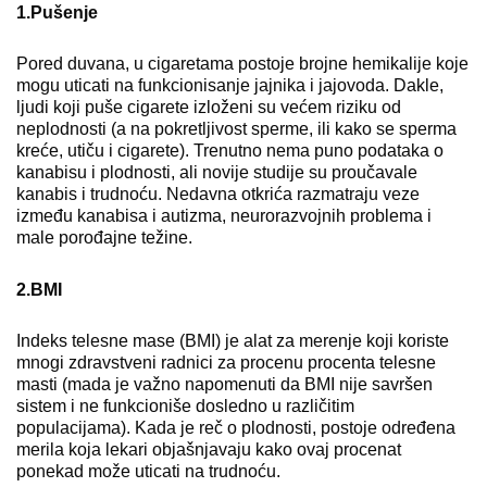
1.Pušenje
Pored duvana, u cigaretama postoje brojne hemikalije koje
mogu uticati na funkcionisanje jajnika i jajovoda. Dakle,
ljudi koji puše cigarete izloženi su većem riziku od
neplodnosti (a na pokretljivost sperme, ili kako se sperma
kreće, utiču i cigarete). Trenutno nema puno podataka o
kanabisu i plodnosti, ali novije studije su proučavale
kanabis i trudnoću. Nedavna otkrića razmatraju veze
između kanabisa i autizma, neurorazvojnih problema i
male porođajne težine.
2.BMI
Indeks telesne mase (BMI) je alat za merenje koji koriste
mnogi zdravstveni radnici za procenu procenta telesne
masti (mada je važno napomenuti da BMI nije savršen
sistem i ne funkcioniše dosledno u različitim
populacijama). Kada je reč o plodnosti, postoje određena
merila koja lekari objašnjavaju kako ovaj procenat
ponekad može uticati na trudnoću.