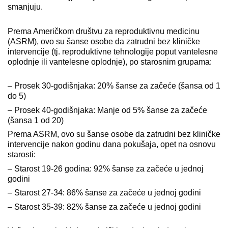
smanjuju.
Prema Američkom društvu za reproduktivnu medicinu
(ASRM), ovo su šanse osobe da zatrudni bez kliničke
intervencije (tj. reproduktivne tehnologije poput vantelesne
oplodnje ili vantelesne oplodnje), po starosnim grupama:
– Prosek 30-godišnjaka: 20% šanse za začeće (šansa od 1
do 5)
– Prosek 40-godišnjaka: Manje od 5% šanse za začeće
(šansa 1 od 20)
Prema ASRM, ovo su šanse osobe da zatrudni bez kliničke
intervencije nakon godinu dana pokušaja, opet na osnovu
starosti:
– Starost 19-26 godina: 92% šanse za začeće u jednoj
godini
– Starost 27-34: 86% šanse za začeće u jednoj godini
– Starost 35-39: 82% šanse za začeće u jednoj godini