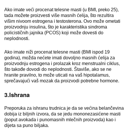
Ako imate veći procenat telesne masti (u BMI, preko 25),
tada možete proizvesti više masnih ćelija, što rezultira
višim nivoom estrogena i testosterona. Ovo može ometati
proizvodnju insulina, što je karakteristika sindroma
policističnih jajnika (PCOS) koji može dovesti do
neplodnosti.
Ako imate niži procenat telesne masti (BMI ispod 19
godina), možda nećete imati dovoljno masnih ćelija za
proizvodnju estrogena i prolazak kroz menstrualni ciklus,
što takođe dovodi do neplodnosti. Štaviše, ako se ne
hranite pravilno, to može uticati na vaš hipotalamus,
sprečavajući vaš mozak da proizvodi potrebne hormone.
3.Ishrana
Preporuka za ishranu trudnica je da se većina belančevina
dobija iz biljnih izvora, da se jedu mononezasićene masti
(poput avokada i punomasnih mlečnih proizvoda) kao i
dijeta sa puno biljaka.