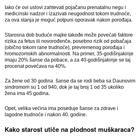
Iako će ovi uslovi zahtevati pojačanu prenatalnu negu i
medicinski nadzor i izazivati neugodnost tokom trudnoće,
za ova stanja je moguć potpuni oporavak nakon porođaja.
Starosna dob buduće majke takođe može povećati faktore
rizika za fetus ili novorođenče, posebno rizik od pobačaja
(obično tokom rane trudnoće), prevremenog porođaja i
hromozomskih abnormalnosti. Na primer, 35-godišnjakinje
imaju 20% šanse da pobace, a za 40-godišnjakinje se taj
procenat povećava na 40%.
Za žene od 30 godina šanse da se rodi beba sa Daunovim
sindromom su 1 od 940, dok je taj broj 1 od 35 ukoliko
žena ima 45 godina.
Opet, velika većina ima poseduje šanse za zdrave i
lagodne trudnoće i nakon 40. godine.
Kako starost utiče na plodnost muškaraca?