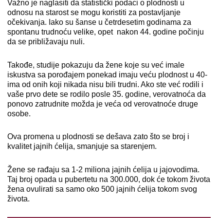
Važno je naglasiti da statistički podaci o plodnosti u
odnosu na starost se mogu koristiti za postavljanje
očekivanja. Iako su šanse u četrdesetim godinama za
spontanu trudnoću velike, opet nakon 44. godine počinju
da se približavaju nuli.
Takođe, studije pokazuju da žene koje su već imale
iskustva sa porođajem ponekad imaju veću plodnost u 40-
ima od onih koji nikada nisu bili trudni. Ako ste već rodili i
vaše prvo dete se rodilo posle 35. godine, verovatnoća da
ponovo zatrudnite možda je veća od verovatnoće druge
osobe.
Ova promena u plodnosti se dešava zato što se broj i
kvalitet jajnih ćelija, smanjuje sa starenjem.
Žene se rađaju sa 1-2 miliona jajnih ćelija u jajovodima.
Taj broj opada u pubertetu na 300.000, dok će tokom života
žena ovulirati sa samo oko 500 jajnih ćelija tokom svog
života.