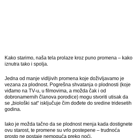
Kako starimo, naša tela prolaze kroz puno promena – kako
iznutra tako i spolja.
Jedna od manje vidljivih promena koje doživljavamo je
vezana za plodnost. Pogrešna shvatanja o plodnosti (koje
viđamo na TV-u, u filmovima, a možda čak i od
dobronamernih članova porodice) mogu stvoriti utisak da
se „biološki sat“ isključuje čim dođete do sredine tridesetih
godina.
Iako je možda tačno da se plodnost menja kada dostignete
ovu starost, te promene su vrlo postepene – trudnoća
prosto ne postaje nemoguća preko noći.