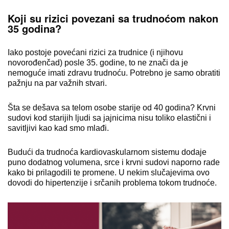
Koji su rizici povezani sa trudnoćom nakon
35 godina?
Iako postoje povećani rizici za trudnice (i njihovu
novorođenčad) posle 35. godine, to ne znači da je
nemoguće imati zdravu trudnoću. Potrebno je samo obratiti
pažnju na par važnih stvari.
Šta se dešava sa telom osobe starije od 40 godina? Krvni
sudovi kod starijih ljudi sa jajnicima nisu toliko elastični i
savitljivi kao kad smo mlađi.
Budući da trudnoća kardiovaskularnom sistemu dodaje
puno dodatnog volumena, srce i krvni sudovi naporno rade
kako bi prilagodili te promene. U nekim slučajevima ovo
dovodi do hipertenzije i srčanih problema tokom trudnoće.