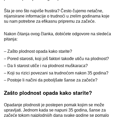
Šta je ono što najviše frustira? Često čujemo netačne,
nijansirane informacije o trudnoći u zrelim godinama koje
su nam potrebne za efikasnu pripremu za začeće.
Nakon čitanja ovog članka, dobićete odgovore na sledeća
pitanja:
– Zašto plodnost opada kako starite?
– Pored starosti, koji još faktori takođe utiču na plodnost?
– Da li starost utiče i na plodnost muškaraca?
– Koji su rizici povezani sa trudnoćom nakon 35 godina?
– Postoje li načini da poboljšate šanse za začeće?
Zašto plodnost opada kako starite?
Opadanje plodnosti je postepen pomak kojim se može
upravljati. Jednom kada se napuni 35 godina, šanse za
začeće tokom najplodnijih dana svake godine se pomalo