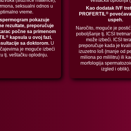
azvuka (sluznice materice),
veštačka oplodnja (
ormona, seksualni odnos u
Kao dodatak IVF tre
ptimalno vreme.
®
PROFERTIL
povećava
 spermogram pokazuje
uspeh.
e rezultate, preporučuje
Naročito, moguće je posti
karac počne sa primenom
poboljšanje tj. ICSI tretma
®
IL
kapsula u ovoj fazi,
može izbeći. ICSI tera
sultacije sa doktorom.
U
preporučuje kada je kval
čajevima je moguće izbeći
izuzetno loš (manje od p
zu tj. veštačku oplodnju.
miliona po mililitru) ili k
morfologija spermatozoi
izgled i oblik).