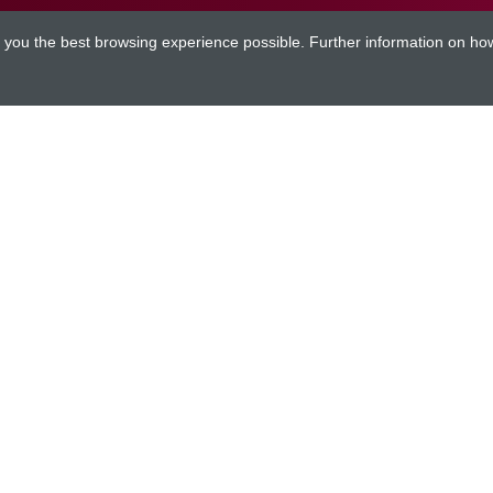
ve you the best browsing experience possible. Further information on h
expand_more