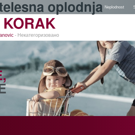
telesna oplodnja
Neplodnost
S
 KORAK
anovic
- Некатегоризовано
,
E