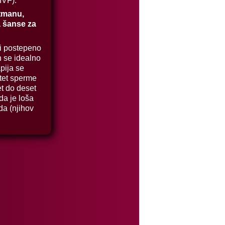
IVF).
tmanu,
 šanse za
ći postepeno
n se idealno
pija se
itet sperme
et do deset
ada je loša
da (njihov