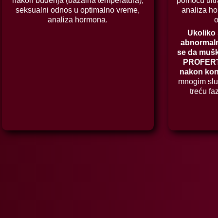
nakon buđenja (bazalna temperatura),
pomoću ultr
seksualni odnos u optimalno vreme,
analiza h
analiza hormona.
o
Ukoliko
abnormaln
se da muš
PROFERT
nakon kon
mnogim slu
treću fa