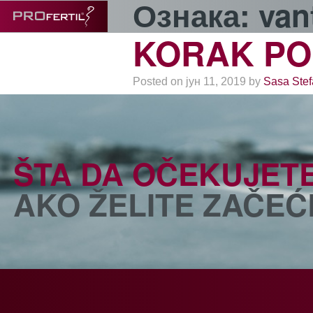
Ознака:
van
KORAK PO
Posted on јун 11, 2019 by
Sasa Stef
ŠTA DA OČEKUJETE
AKO ŽELITE ZAČEĆ