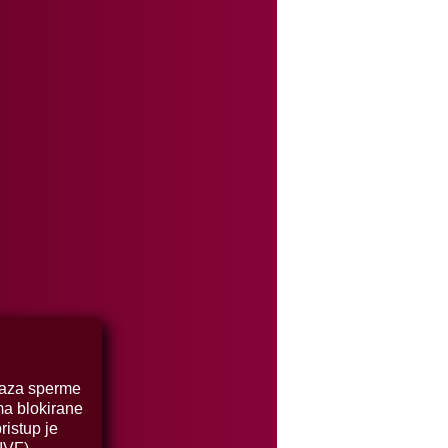
laza sperme
ima blokirane
ristup je