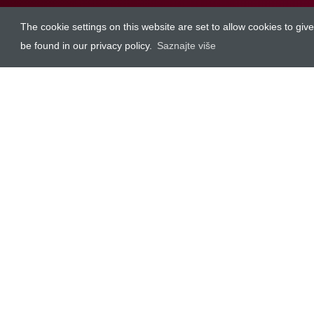
The cookie settings on this website are set to allow cookies to gi
be found in our privacy policy.
Saznajte više