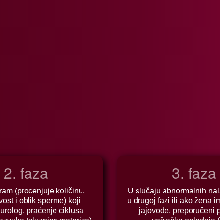
2. faza
3. faza
am (procenjuje količinu,
U slučaju abnormalnih na
ivost i oblik sperme) koji
u drugoj fazi ili ako žena 
 urolog, praćenje ciklusa
jajovode, preporučeni p